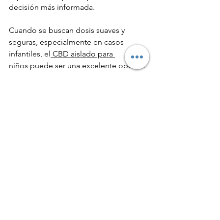
decisión más informada.
Cuando se buscan dosis suaves y 
seguras, especialmente en casos 
infantiles, el
 CBD aislado para 
niños
 puede ser una excelente opción.
Ancestra
, además, te ofrece la 
posibilidad de una consulta con un 
médico especializado en CBD. Ellos 
podrán brindarte orientación 
personalizada y recomendaciones 
específicas para ayudarte a encontrar la 
concentración de 
CBD
 ideal para ti. 
🔎 ¿No sabes por dónde empezar? 
Escríbenos por 
WhatsApp
 o agenda tu 
consulta médica gratuita y encuentra la 
concentración ideal para ti.