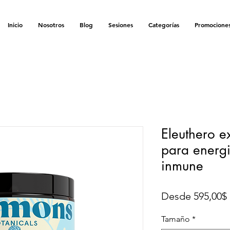
ENVÍO GRATIS EN LA COMPRA MÍNIMA DE $900 MXN
Inicio
Nosotros
Blog
Sesiones
Categorías
Promocione
Eleuthero e
para energi
inmune
Desde
595,00$
Tamaño
*