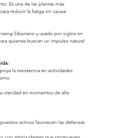
to. Es una de las plantas más
Puedes consumir de 1
ara reducir la fatiga sin causar
cápsulas al día por 
su cosumo.
⚠️
Precauciones:
En c
causar sobreestimulac
nseng Siberiano y usado por siglos en
dosis si sientes dema
 para quienes buscan un impulso natural
es necesario.El uso d
clase micina mejoró 
embarazo o lactancia
ida:
oya la resistencia en actividades
ismo.
la claridad en momentos de alta
uestos activos favorecen las defensas
o con antioxidantes que promueven