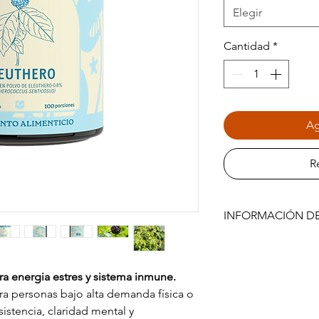
Elegir
Cantidad
*
Ag
R
INFORMACIÓN D
Presentación:
Extract
500 mg c/u.
Usamos extracto her
ra energia estres y sistema inmune.
planta molida, para 
a personas bajo alta demanda física o
efecto adaptogénico 
istencia, claridad mental y
Recomendaciones de