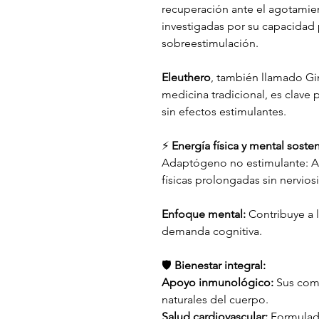
recuperación ante el agotamien
investigadas por su capacidad p
sobreestimulación.
Eleuthero
, también llamado Gi
medicina tradicional, es clave
sin efectos estimulantes.
⚡
Energía física y mental sosten
Adaptógeno no estimulante: Ap
físicas prolongadas sin nervios
Enfoque mental:
Contribuye a 
demanda cognitiva.
🛡️
Bienestar integral:
Apoyo inmunológico:
Sus comp
naturales del cuerpo.
Salud cardiovascular:
Formulad