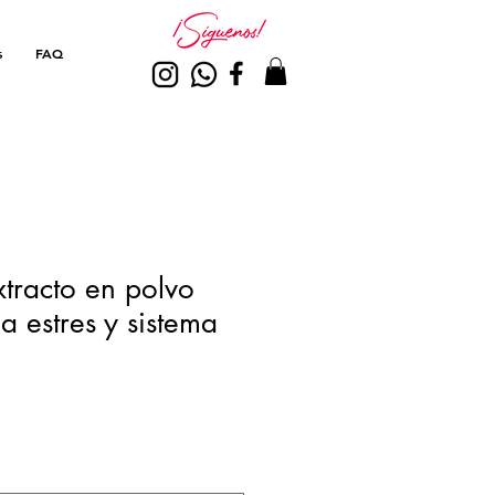
s
FAQ
xtracto en polvo
a estres y sistema
Precio
de
oferta