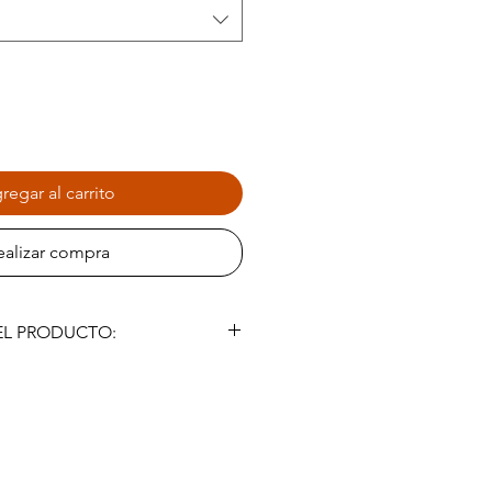
regar al carrito
ealizar compra
EL PRODUCTO:
o en 100g, 50g y 120 cápsulas de
bal concentrado de Eleuthero, no
asegurar una mayor absorción y
real.
 consumo: