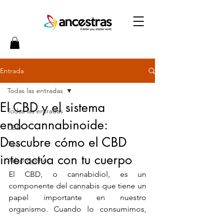
Entrada
Todas las entradas
El CBD y el sistema
Todas las entradas
endocannabinoide:
CBD
Descubre cómo el CBD
Tips
interactúa con tu cuerpo
Adaptógenos
El CBD, o cannabidiol, es un 
componente del cannabis que tiene un 
papel importante en nuestro 
organismo. Cuando lo consumimos, 