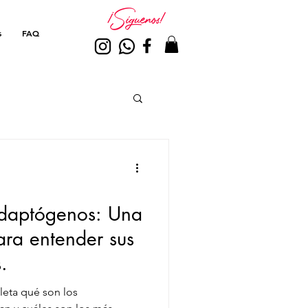
s
FAQ
adaptógenos: Una
ara entender sus
.
eta qué son los