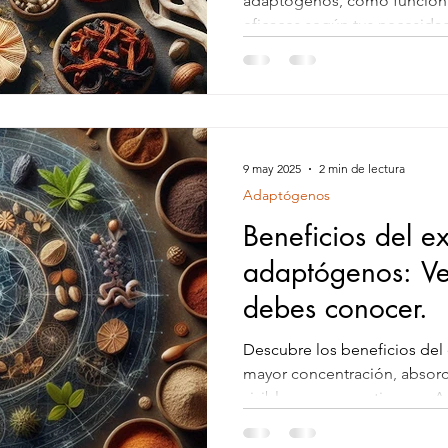
adaptógenos, cómo funciona
eficaces según tus necesidad
ansiedad hasta el enfoque me
esta entrada te muestra cómo
respaldo ancestral y científic
9 may 2025
2 min de lectura
Adaptógenos
Beneficios del e
adaptógenos: Ve
debes conocer.
Descubre los beneficios del
mayor concentración, absorc
visibles en menos tiempo. 
al máximo.