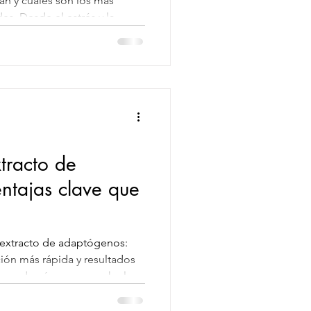
n y cuáles son los más
es. Desde el estrés y la
ntal y la salud hormonal,
 integrarlos a tu vida con
o.
xtracto de
ntajas clave que
 extracto de adaptógenos:
ión más rápida y resultados
Aprende cómo aprovecharlos